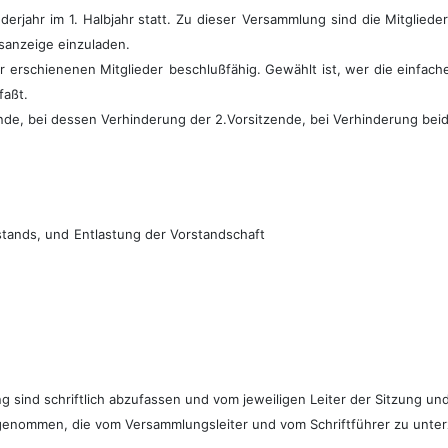
rjahr im 1. Halb­jahr statt. Zu dieser
Versammlung sind die Mitgliede
sanzeige einzuladen.
er erschienenen Mitglieder
beschlußfähig. Gewählt ist, wer die einfac
faßt.
nde, bei dessen Verhinderung der 2.Vorsitzende, bei Verhinderung beide
stands, und
Entlastung der Vorstandschaft
 sind schriftlich abzufassen und vom jeweiligen Leiter der Sitzung un
genommen, die vom Versammlungsleiter und vom Schriftführer zu unterz